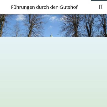
Führungen durch den Gutshof
Führungen durch Gutshof Immenhof
Wie lebte der Landadel vor 200 Jahren?
Kategorie: Vortrag